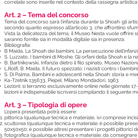
correlate sono inserite nel contesto della rassegna artistica
Art. 2 – Tema del concorso
Tema del concorso sarà l’infanzia durante la Shoah: gli art
secondo quanto espresso all’articolo 3, che affrontino sfumatur
Vista la delicatezza del tema, il Museo Nesta vuole offrire si
saranno fornite sia in modalità digitale sia in presenza.
Bibliografia:
B Maida, La Shoah dei bambini. La persecuzione dell’infanzia 
S. Luzzato, I bambini di Moshe. Gli orfani della Shoah e la na
B. Bartnikowski, Infanzia dietro il filo spinato, Museo Nazi
L.Rolfi, B. Maida, Il futuro spezzato: i nazisti contro i bambin
S. Di Palma, Bambini e adolescenti nella Shoah: storia e mem
Ka-Tzetnik 135633, Piepel, Milano Mondadori, 1963
Lezioni: si terranno esclusivamente online nelle giornate 17
lezioni è indispensabile iscriversi compilando il seguente 
Art. 3 – Tipologia di opere
L’opera presentata potrà essere:
pittorica (qualunque tecnica e materiale, ivi comprese inci
scultorea (qualunque tecnica e materiale; è possibile prese
50x50x50; è possibile altresì presentare i progetti pittorici d
fotografica (qualunque tecnica e materiale; da consegnare 