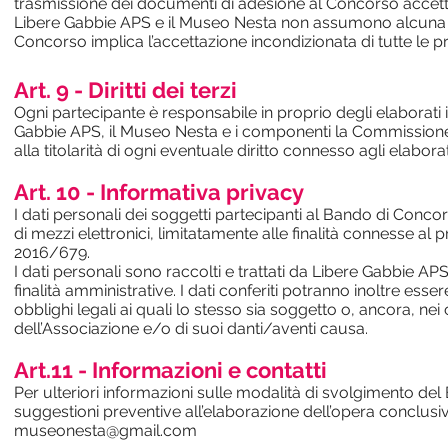
trasmissione dei documenti di adesione al Concorso accet
Libere Gabbie APS e il Museo Nesta non assumono alcuna re
Concorso implica l’accettazione incondizionata di tutte le 
Art. 9 - Diritti dei terzi
Ogni partecipante è responsabile in proprio degli elaborati 
Gabbie APS, il Museo Nesta e i componenti la Commissione d
alla titolarità di ogni eventuale diritto connesso agli elaborat
Art. 10 - Informativa privacy
I dati personali dei soggetti partecipanti al Bando di Concor
di mezzi elettronici, limitatamente alle finalità connesse al
2016/679.
I dati personali sono raccolti e trattati da Libere Gabbie 
finalità amministrative. I dati conferiti potranno inoltre es
obblighi legali ai quali lo stesso sia soggetto o, ancora, nei ca
dell’Associazione e/o di suoi danti/aventi causa.
Art.11 - Informazioni e contatti
Per ulteriori informazioni sulle modalità di svolgimento d
suggestioni preventive all’elaborazione dell’opera conclusiva
museonesta@gmail.com