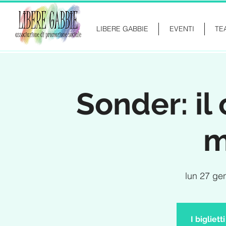
LIBERE GABBIE
EVENTI
TE
Sonder: il
m
lun 27 ge
I bigliet