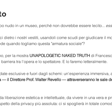
to
po nudo in un museo, perché non dovrebbe essere lecito... 
ess
 dietro i nostri vestiti, usandoli come scudi per giudicare il 
de quando togliamo questa "armatura sociale"?
o, per la mostra 
UNAPOLOGETIC NAKED TRUTH
 di Francesc
barriera tra l'opera e lo spettatore. E lo faremo letteralmente.
idate esclusive e fuori dagli schemi: un'esperienza immersiva, a
a — il Direttore Prof. Walter Revello — attraverseranno le sal
liberazione estetica e intellettuale, da vivere in una vera e pr
spetto della privacy più assoluta: ci si spoglierà in totale como