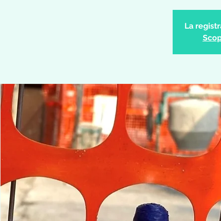
La regist
Scopr