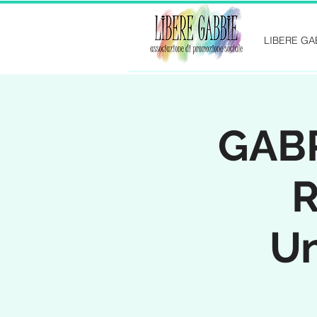
LIBERE GA
GABR
R
Un