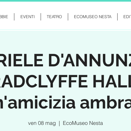
BBIE
EVENTI
TEATRO
ECOMUSEO NESTA
EDI
IELE D'ANNUN
ADCLYFFE HAL
'amicizia ambr
ven 08 mag
  |  
EcoMuseo Nesta