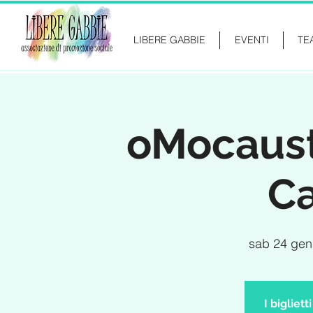
LIBERE GABBIE
EVENTI
TE
oMocausto
Ca
sab 24 gen
I bigliet