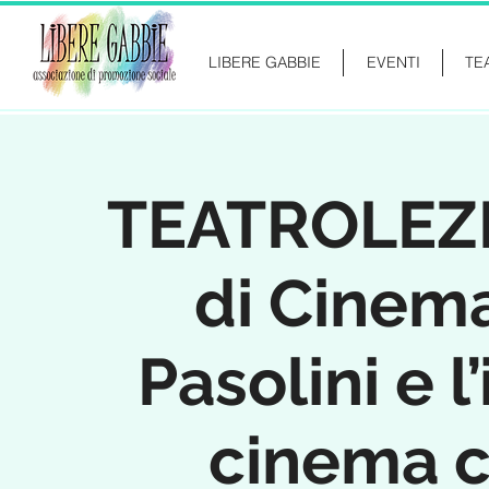
LIBERE GABBIE
EVENTI
TE
TEATROLEZIO
di Cinema
Pasolini e 
cinema c