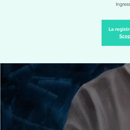
Ingress
La regist
Scopr