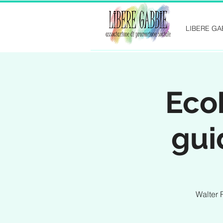
LIBERE GA
Eco
gui
Walter 