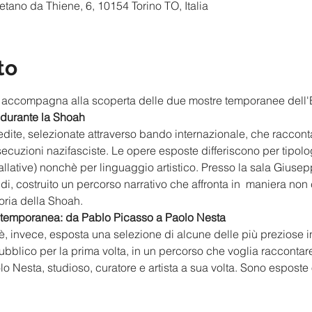
ano da Thiene, 6, 10154 Torino TO, Italia
to
o ci accompagna alla scoperta delle due mostre temporanee del
 durante la Shoah
ite, selezionate attraverso bando internazionale, che racconta i
secuzioni nazifasciste. Le opere esposte differiscono per tipologi
stallative) nonchè per linguaggio artistico. Presso la sala Gius
di, costruito un percorso narrativo che affronta in  maniera non
oria della Shoah. 
contemporanea: da Pablo Picasso a Paolo Nesta
è, invece, esposta una selezione di alcune delle più preziose i
bblico per la prima volta, in un percorso che voglia raccontar
aolo Nesta, studioso, curatore e artista a sua volta. Sono espost