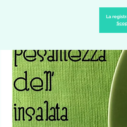
La regist
Scopr