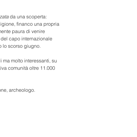
zata 
da una scoperta: 
ligione, financo una propria 
ente paura di venire 
e del capo internazionale 
o lo scorso giugno. 
 ma molto interessanti, su 
itiva comunità oltre 11.000 
sone, archeologo.