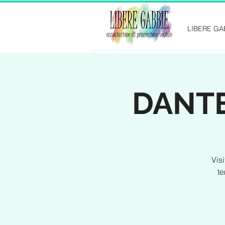
LIBERE GA
DANTE 
Vis
te