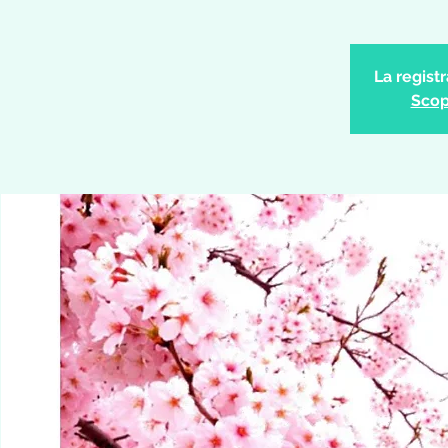
La regist
Scopr