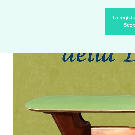
La regist
Scopr