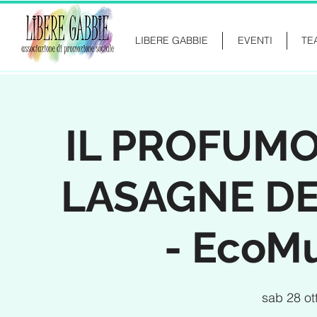
LIBERE GABBIE
EVENTI
TE
IL PROFUM
LASAGNE D
- EcoM
sab 28 ot