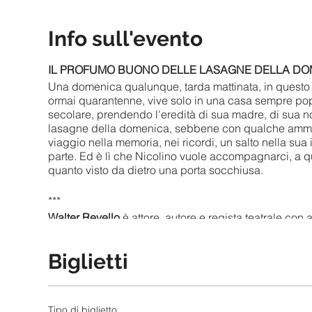
Info sull'evento
IL PROFUMO BUONO DELLE LASAGNE DELLA DO
Una domenica qualunque, tarda mattinata, in questo 
ormai quarantenne, vive solo in una casa sempre popo
secolare, prendendo l'eredità di sua madre, di sua n
lasagne della domenica, sebbene con qualche ammode
viaggio nella memoria, nei ricordi, un salto nella sua 
parte. Ed è lì che Nicolino vuole accompagnarci, a que
quanto visto da dietro una porta socchiusa.
***
Walter Revello
è attore, autore e regista teatrale con a
presidente dell’
Associazione di promozione sociale
***
Biglietti
Lo spettacolo, presentato in
ANTEPRIMA ASSOLUTA
spettacoli tra sè scollegati, che analizzano questo tem
Tipo di biglietto