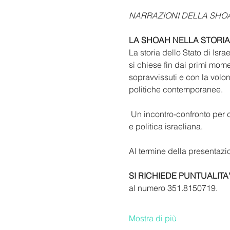
NARRAZIONI DELLA SHOA
LA SHOAH NELLA STORIA
La storia dello Stato di Isr
si chiese fin dai primi mom
sopravvissuti e con la volon
politiche contemporanee.
 Un incontro-confronto per comprendere, in modo oggettivo e non partigiano, il ruolo della Shoah  nella vita pubblica 
e politica israeliana.
Al termine della presentazio
SI RICHIEDE PUNTUALITA
al numero 351.8150719.
Mostra di più