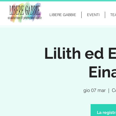
LIBERE GABBIE
EVENTI
TE
Lilith ed 
Ein
gio 07 mar
  |  
C
La regist