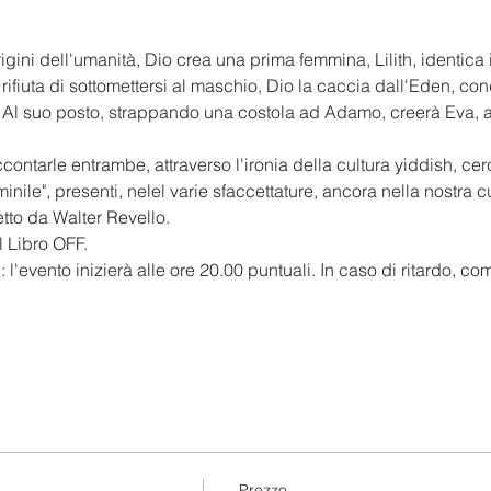
igini dell'umanità, Dio crea una prima femmina, Lilith, identica in
iuta di sottomettersi al maschio, Dio la caccia dall'Eden, co
a. Al suo posto, strappando una costola ad Adamo, creerà Eva, a
contarle entrambe, attraverso l'ironia della cultura yiddish, ce
nile", presenti, nelel varie sfaccettature, ancora nella nostra cu
etto da Walter Revello.
 Libro OFF.
'
: l'evento inizierà alle ore 20.00 puntuali. In caso di ritardo, 
Prezzo