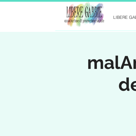
LIBERE GA
malAm
d