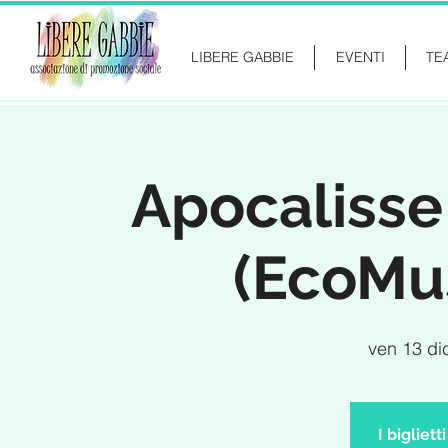
LIBERE GABBIE
EVENTI
TE
Apocalisse
(EcoMu
ven 13 di
I bigliet