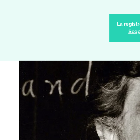
La regist
Scopr