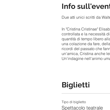
Info sull'even
Due atti unici scritti da Wal
In "Cristina Cristinae" Elis
controllata e la necessità d
quantità di tempo libero all
una colazione da fare, dell
ricordi del passato che fan
un'amica, Cristina anche lei
Un'indagine nell'animo uman
"Per Due" è, invece, la stor
primo appuntamento con la d
Biglietti
bilico tra due amori diversi,
presentato con grande succe
Al termine degli spettacoli, 
Tipo di biglietto
Spettacolo teatrale