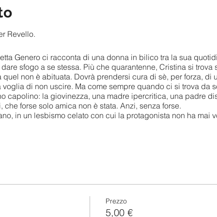
to
ter Revello.
abetta Genero ci racconta di una donna in bilico tra la sua quoti
i dare sfogo a se stessa. Più che quarantenne, Cristina si trova
a quel non è abituata. Dovrà prendersi cura di sè, per forza, di
a voglia di non uscire. Ma come sempre quando ci si trova da sol
no capolino: la giovinezza, una madre ipercritica, una padre dis
, che forse solo amica non è stata. Anzi, senza forse.
o, in un lesbismo celato con cui la protagonista non ha mai vol
ia di un viaggio continuo, quello che Andrea compie nelle differe
onna che sposerà, fino a quell'ultimo angosciante viaggio alla
 un lui e una lei, tra i quali non sa scegliere. Un soliloquio tra i
sso al festival Invasioni 2014.
l'autore sarà a disposizione per confrontarsi sui temi trattati.
Prezzo
5,00 €