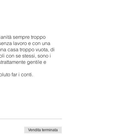
dianità sempre troppo
 senza lavoro e con una
 una casa troppo vuota, di
i con se stessi, sono i
trattamente gentile e
uto far i conti.
nti tappe della sua vita, dal
 ricerca di se stesso, in
l divertente e il commovente,
Vendita terminata