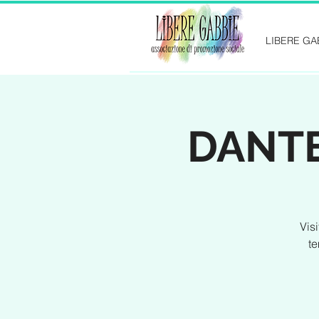
LIBERE GA
DANTE 
Vis
te