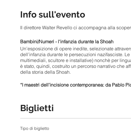
Info sull'evento
Il direttore Walter Revello ci accompagna alla scop
Bambini/Numeri - l'infanzia durante la Shoah
Un’esposizione di opere inedite, selezionate attravers
dell’infanzia durante le persecuzioni nazifasciste. Le 
multimediali, scultore e installative) nonchè per li
è stato, quindi, costruito un percorso narrativo che 
della storia della Shoah.
“I maestri dell’incisione contemporanea: da Pablo P
Presso la sala Paolo Nesta è, invece, esposta una sel
Fondo Nesta, proposte al pubblico per la prima volta
gli interessi e la cura di Paolo Nesta, studioso, cura
Biglietti
Umberto Mastroianni, Tino Aime, Giuseppe Grosso,Elisa
spiccano alcune tavole dello stesso Paolo Nesta.
Tipo di biglietto