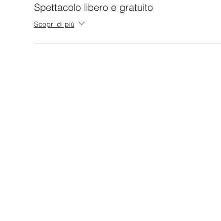
Spettacolo libero e gratuito
Le visite guidate sono ad accesso libero e gratuito.
Scopri di più
***
EVENTUALI VARIAZIONI SARANNO COMUNICATE TR
DI PRENOTAZIONE
***