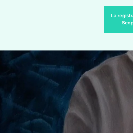
La regist
Scopr