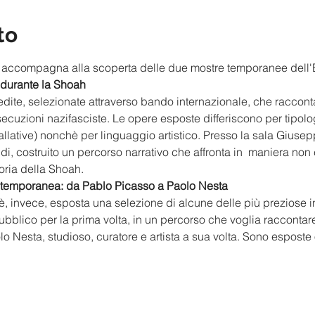
to
o ci accompagna alla scoperta delle due mostre temporanee del
 durante la Shoah
ite, selezionate attraverso bando internazionale, che racconta i
secuzioni nazifasciste. Le opere esposte differiscono per tipologi
stallative) nonchè per linguaggio artistico. Presso la sala Gius
di, costruito un percorso narrativo che affronta in  maniera non
oria della Shoah. 
contemporanea: da Pablo Picasso a Paolo Nesta
è, invece, esposta una selezione di alcune delle più preziose i
bblico per la prima volta, in un percorso che voglia raccontar
aolo Nesta, studioso, curatore e artista a sua volta. Sono espost