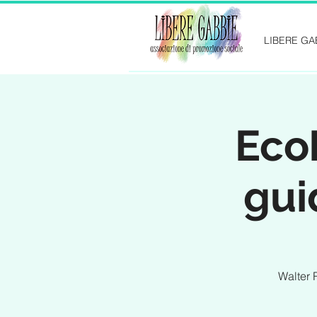
LIBERE GA
Eco
gui
Walter 