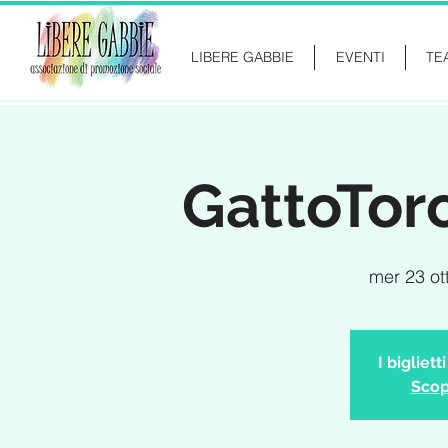
LIBERE GABBIE
EVENTI
TE
GattoToro
mer 23 ot
I bigliet
Scopr