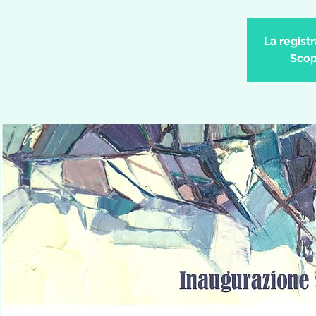
La regist
Scopr