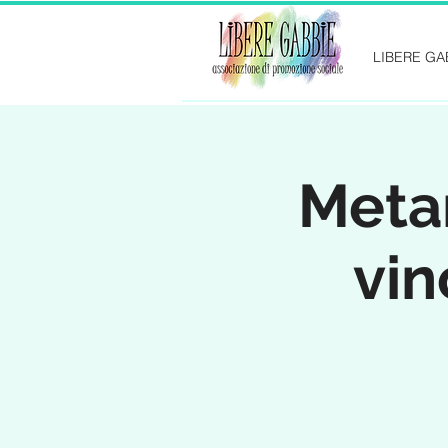
LIBERE GA
Metan
vin