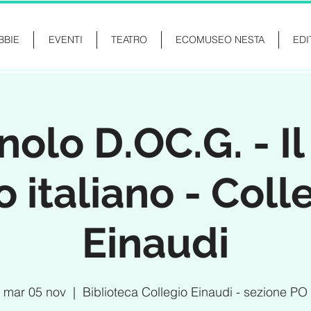
BBIE
EVENTI
TEATRO
ECOMUSEO NESTA
EDI
olo D.OC.G. - I
o italiano - Coll
Einaudi
mar 05 nov
  |  
Biblioteca Collegio Einaudi - sezione PO