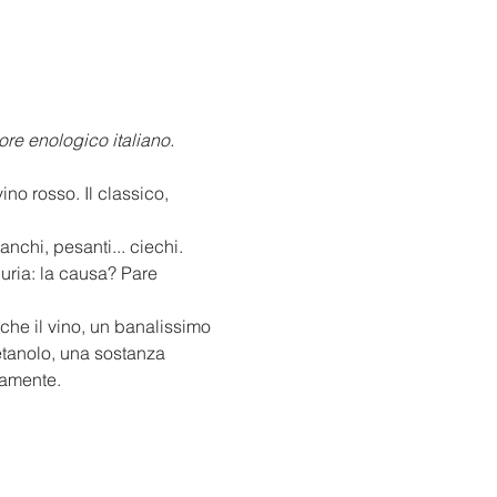
tore enologico italiano.
no rosso. Il classico, 
anchi, pesanti... ciechi. 
uria: la causa? Pare 
 che il vino, un banalissimo 
metanolo, una sostanza 
samente. 