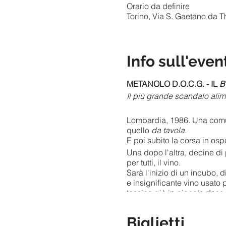
Orario da definire
Torino, Via S. Gaetano da Th
Info sull'even
METANOLO D.O.C.G. - IL
B
Il più grande scandalo alimen
Lombardia, 1986. Una comune 
quello
da tavola.
E poi subito la corsa in ospe
Una dopo l'altra, decine di 
per tutti, il vino.
Sarà l'inizio di un incubo, d
e insignificante vino usato 
tossica già in piccole dose
19 i morti e 153 intossicati:
Biglietti