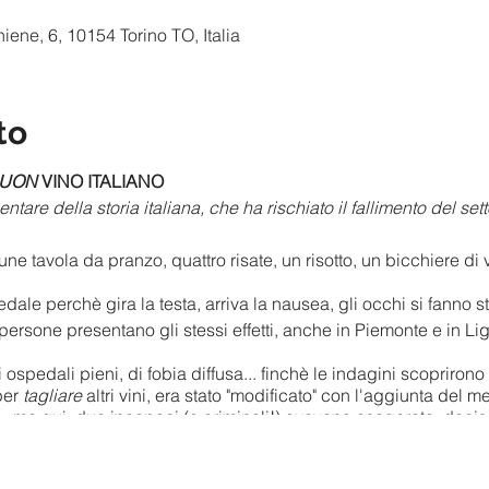
iene, 6, 10154 Torino TO, Italia
to
UON
VINO ITALIANO
tare della storia italiana, che ha rischiato il fallimento del set
tavola da pranzo, quattro risate, un risotto, un bicchiere di vi
dale perchè gira la testa, arriva la nausea, gli occhi si fanno st
persone presentano gli stessi effetti, anche in Piemonte e in Li
i ospedali pieni, di fobia diffusa... finchè le indagini scopriron
per
tagliare
altri vini, era stato "modificato" con l'aggiunta del 
... ma qui, due incapaci (e criminali!) avevano esagerato, dec
 quelli accertati, ovviamente.