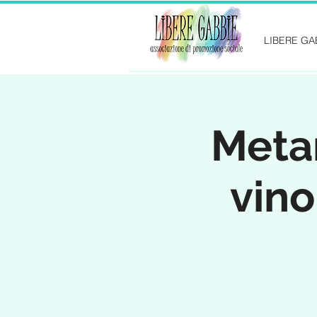
LIBERE GA
Metan
vino