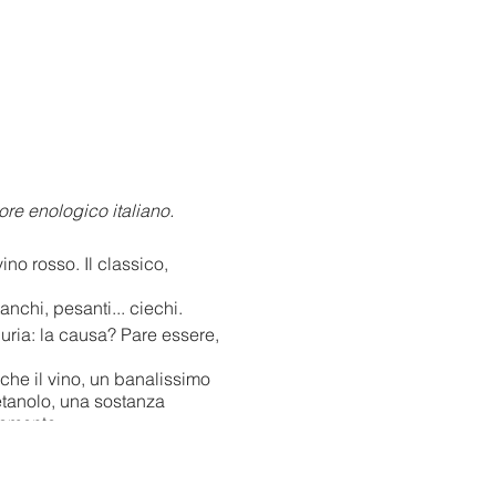
tore enologico italiano.
no rosso. Il classico,
anchi, pesanti... ciechi.
guria: la causa? Pare essere,
o che il vino, un banalissimo
metanolo, una sostanza
isamente.