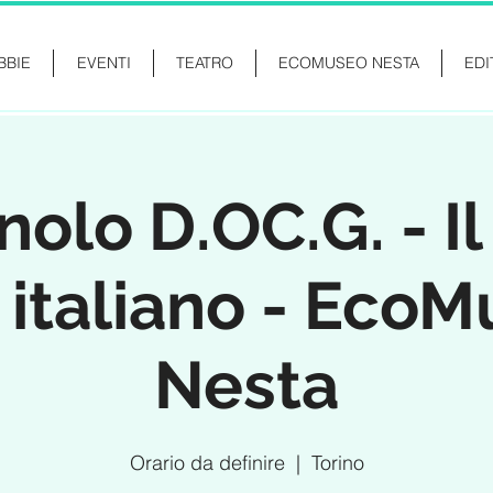
BBIE
EVENTI
TEATRO
ECOMUSEO NESTA
EDI
olo D.OC.G. - I
 italiano - Eco
Nesta
Orario da definire
  |  
Torino