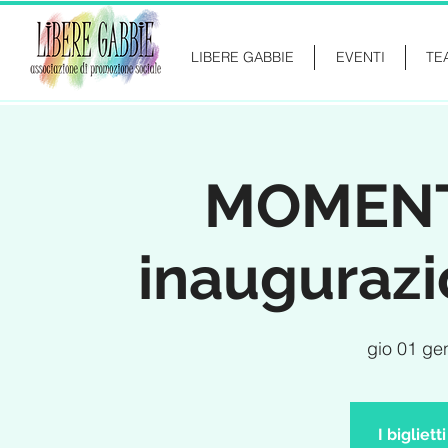
LIBERE GABBIE
EVENTI
TE
MOMENTS
inaugurazi
gio 01 ge
I bigliet