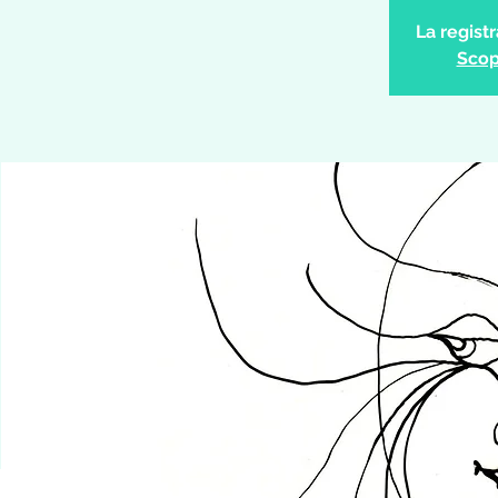
La regist
Scopr