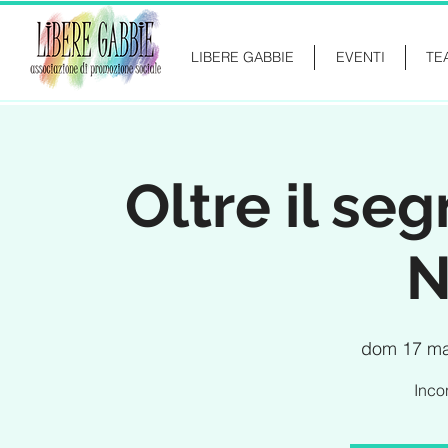
LIBERE GABBIE
EVENTI
TE
Oltre il se
N
dom 17 m
Inco