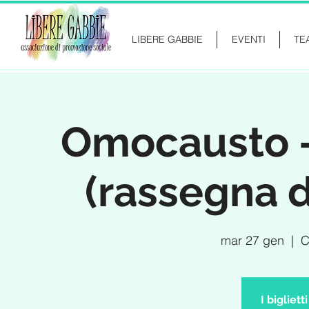
LIBERE GABBIE
EVENTI
TE
Omocausto - 
(rassegna d
mar 27 gen
  |  
C
I bigliet