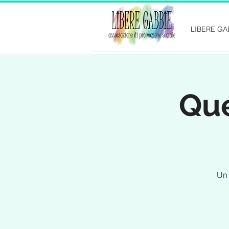
LIBERE GA
Que
Un 