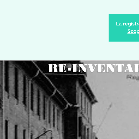
La regist
Scopr