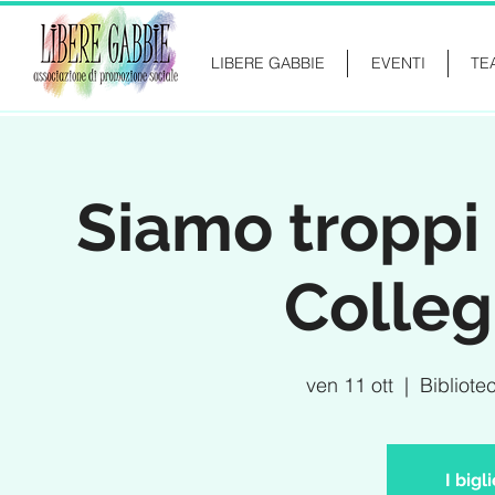
LIBERE GABBIE
EVENTI
TE
Siamo troppi 
Colleg
ven 11 ott
  |  
Bibliote
I bigl