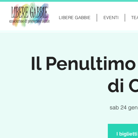
LIBERE GABBIE
EVENTI
TE
Il Penultimo
di 
sab 24 gen
I bigliet