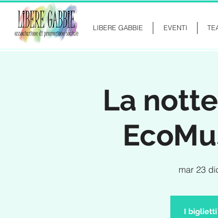
LIBERE GABBIE
EVENTI
TE
La notte
EcoMu
mar 23 di
I bigliet