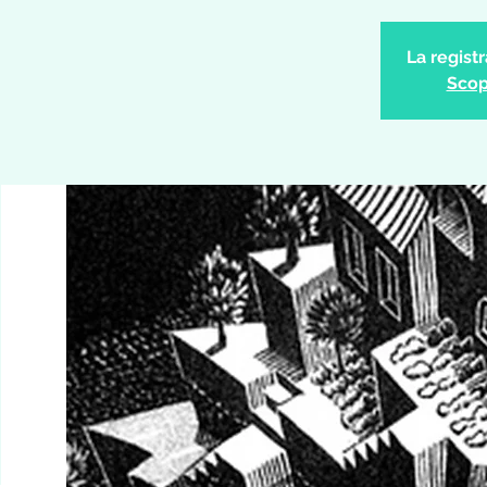
La regist
Scopr