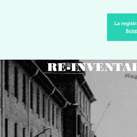
La regist
Scopr